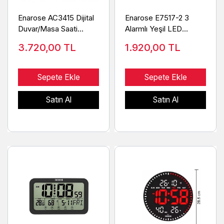
Enarose AC3415 Dijital
Enarose E7517-2 3
Duvar/Masa Saati
Alarmlı Yeşil LED
35x15 cm
Elektrikli Dijital Masa
3.720,00
TL
1.920,00
TL
Saati
Sepete Ekle
Sepete Ekle
Satın Al
Satın Al