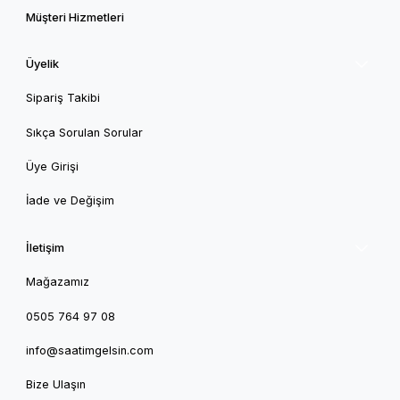
Önemli Not: Lütfen deneme maksatlı sipariş vermeyiniz.
Müşteri Hizmetleri
saatimgelsin kalitesiyle zamanı keşfedin! Hemen
incelemeye başlayın.
Üyelik
Sipariş Takibi
Sıkça Sorulan Sorular
Üye Girişi
İade ve Değişim
İletişim
Mağazamız
0505 764 97 08
info@saatimgelsin.com
Bize Ulaşın