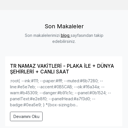
Son Makaleler
Son makalelerimizi
blog
sayfasından takip
edebilirsiniz.
TR NAMAZ VAKİTLERİ - PLAKA İLE + DÜNYA
ŞEHİRLERİ + CANLI SAAT
:root{ --ink:#111; --paper:#fff; --muted:#6b7280; --
line:#e5e7eb; --accent:#0B5CAB; --ok:#16a34a; --
warn:#b45309; --danger:#b91c1c; --panel:#0b1524; --
panelText:#e2e8f0; --panelHead:#a7f3d0; --
badge:#0ea5e9; } *{box-sizing:bo...
Devamını Oku