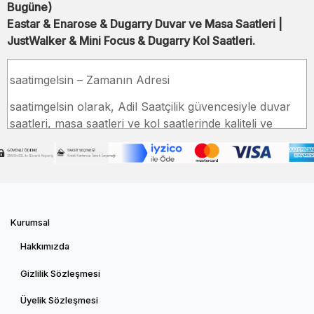
Bugüne)
Eastar & Enarose & Dugarry Duvar ve Masa Saatleri |
JustWalker & Mini Focus & Dugarry Kol Saatleri.
saatimgelsin – Zamanın Adresi
saatimgelsin olarak, Adil Saatçilik güvencesiyle duvar
saatleri, masa saatleri ve kol saatlerinde kaliteli ve
estetik tasarımlar sunmaktan gurur duyuyoruz. Eastar,
Enarose, JustWalker, Mini Focus ve Dugarry gibi
markalarımızla, her zevke hitap eden geniş ürün
yelpazemizi sizlerle buluşturuyoruz.
Neden saatimgelsin?
Kurumsal
42 Yıllık Deneyim – Saat sektöründe kalite ve güvenin
Hakkımızda
adresiyiz.
Gizlilik Sözleşmesi
Geniş Ürün Yelpazesi – Kol saatlerinde duvar ve masa
saatlerine kadar her tarza uygun modeller.
Üyelik Sözleşmesi