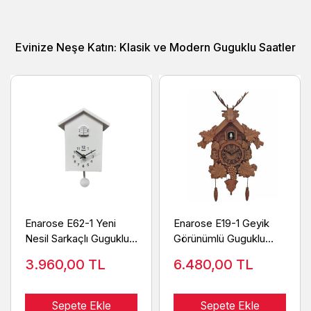
Evinize Neşe Katın: Klasik ve Modern Guguklu Saatler
Enarose E62-1 Yeni
Enarose E19-1 Geyik
Nesil Sarkaçlı Guguklu
Görünümlü Guguklu
Duvar Saati
Duvar Saati
3.960,00
TL
6.480,00
TL
Sepete Ekle
Sepete Ekle