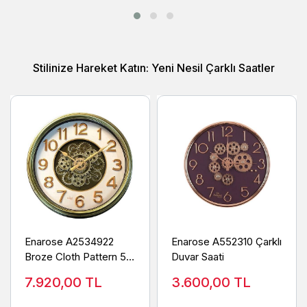
Stilinize Hareket Katın: Yeni Nesil Çarklı Saatler
Enarose A2534922
Enarose A552310 Çarklı
Broze Cloth Pattern 53
Duvar Saati
cm Çarklı Duvar Saati
7.920,00
TL
3.600,00
TL