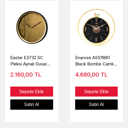
Eastar E3732 SC
Enarose A5511861
Pleksi Aynalı Duvar
Black Bombe Camlı
Saati
Duvar Saati
2.160,00
TL
4.680,00
TL
Sepete Ekle
Sepete Ekle
Satın Al
Satın Al