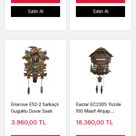
Satın Al
Satın Al
Enarose E52-2 Sarkaçlı
Eastar EC2305 Yüzde
Guguklu Duvar Saati
100 Masif Ahşap
Guguklu Duvar Saati
3.960,00
TL
18.360,00
TL