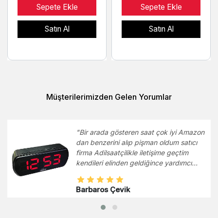
Sepete Ekle
Sepete Ekle
Satın Al
Satın Al
Müşterilerimizden Gelen Yorumlar
"Bir arada gösteren saat çok iyi Amazon
u
dan benzerini alıp pişman oldum satıcı
firma Adilsaatçilikle iletişime geçtim
kendileri elinden geldiğince yardımcı
oldular. Kızıma da rakamlı bir saat aldık
çok popüler bir saatti çok sevdi bu
Barbaros Çevik
fiyatta ve kalite bakımından hak ediyor.
Elektrik kesilmesinde de ayarını
bozmaması bu açıdan çok iyi!"