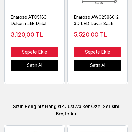
Enarose ATC5163
Enarose AWC25860-2
Dokunmatik Dijital
3D LED Duvar Saati
Masa/Duvar Saati
3.120,00
TL
5.520,00
TL
Sıcaklık Nem
Sepete Ekle
Sepete Ekle
Satın Al
Satın Al
Sizin Renginiz Hangisi? JustWalker Özel Serisini
Keşfedin