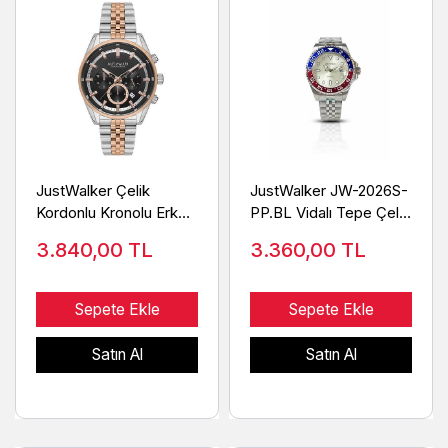
JustWalker Çelik
JustWalker JW-2026S-
Kordonlu Kronolu Erkek
PP.BL Vidalı Tepe Çelik
Kol Saati J0510 SRB
Erkek Kol Saati
3.840,00
TL
3.360,00
TL
Sepete Ekle
Sepete Ekle
Satın Al
Satın Al