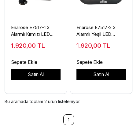
Enarose E7517-1 3
Enarose E7517-2 3
Alarmlı Kırmızı LED
Alarmlı Yeşil LED
Elektrikli Dijital Masa
Elektrikli Dijital Masa
1.920,00
TL
1.920,00
TL
Saati
Saati
Sepete Ekle
Sepete Ekle
Satın Al
Satın Al
Bu aramada toplam
2
ürün listeleniyor.
1