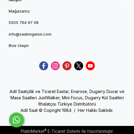
Mağazamız
0505 764 97 08
info@saatimgelsin.com
Bize Ulaşın
Adil Saatçilik ve Ticaret Eastar, Enarose, Dugarry Duvar ve
Masa Saatleri JustWalker, Mini Focus, Dugarry Kol Saatleri
İthalatçısı Türkiye Distribütörü
Adil Saat © Copright 1984 / Her Hakkı Saklıdır.
®
PlatinMarket
E-Ticaret Sistemi
İle Hazırlanmıştır.