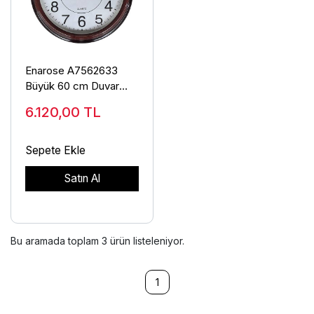
Enarose A7562633
Büyük 60 cm Duvar
Saati
6.120,00
TL
Sepete Ekle
Satın Al
Bu aramada toplam
3
ürün listeleniyor.
1