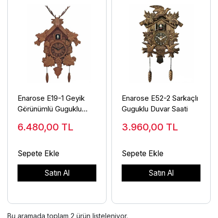
Enarose E19-1 Geyik
Enarose E52-2 Sarkaçlı
Görünümlü Guguklu
Guguklu Duvar Saati
Duvar Saati
6.480,00
TL
3.960,00
TL
Sepete Ekle
Sepete Ekle
Satın Al
Satın Al
Bu aramada toplam
2
ürün listeleniyor.