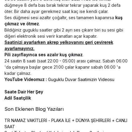
düğmeye 8 defa bas bırak tekrar tekrar yaparak kuş 2 defa
öter. Bir daha ayar gerekmez saat kaç ise kendi çalar.
Ses düğmesi sesi azaltır çoğaltır, ses tamamen kapanırsa
kuş
çıkmaz ve ötmez
.
Bildiğiniz guguklu saatler gibi 2 ayrı ses çıkarır biri su sesi gibi
diğeri elektronik sesi verir kanatları açar kapatır.
Saatinizi ayarlarken akrep yelkovanını geri çevirerek
ayarlamayınız.
Pili zayıflayınca ses azalır kuş çıkmaz
.
24 saatin 8 saati (saat 22:00 - 05:00) arası çalmaz. Sabah 06:00
'da çalmaya başlar gece 21:00 çalar kapanır sabah 06:00 'a
kadar çalmaz.
YouTube Videomuz :
Guguklu Duvar Saatimizin Videosu
Saate Dair Her Şey
Adil Saatçilik
Son Eklenen Blog Yazıları
TR NAMAZ VAKİTLERİ - PLAKA İLE + DÜNYA ŞEHİRLERİ + CANLI
SAAT