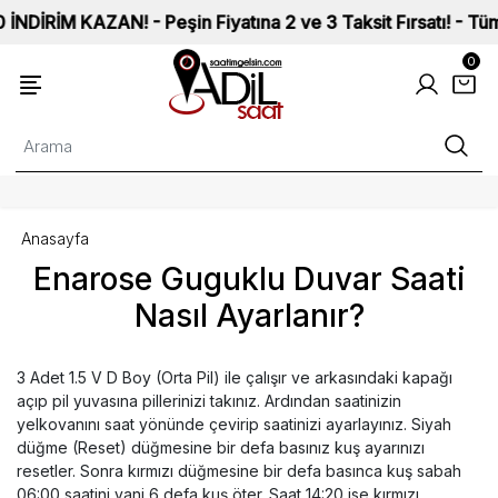
RİM KAZAN! - Peşin Fiyatına 2 ve 3 Taksit Fırsatı! - Tüm Saa
0
Anasayfa
Enarose Guguklu Duvar Saati
Nasıl Ayarlanır?
3 Adet 1.5 V D Boy (Orta Pil) ile çalışır ve arkasındaki kapağı
açıp pil yuvasına pillerinizi takınız. Ardından saatinizin
yelkovanını saat yönünde çevirip saatinizi ayarlayınız. Siyah
düğme (Reset) düğmesine bir defa basınız kuş ayarınızı
resetler. Sonra kırmızı düğmesine bir defa basınca kuş sabah
06:00 saatini yani 6 defa kuş öter. Saat 14:20 ise kırmızı