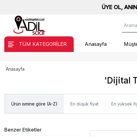
ÜYE OL, ANINDA %1
TÜM KATEGORİLER
Anasayfa
Müşte
Anasayfa
'Dijital
Ürün ismine göre (A-Z)
En düşük fiyat
En yüksek fi
Benzer Etiketler