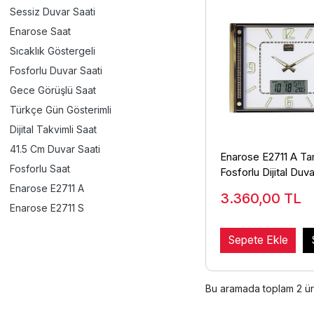
Sessiz Duvar Saati
Enarose Saat
Sıcaklık Göstergeli
Fosforlu Duvar Saati
Gece Görüşlü Saat
Türkçe Gün Gösterimli
Dijital Takvimli Saat
41.5 Cm Duvar Saati
Enarose E2711 A T
Fosforlu Saat
Fosforlu Dijital Duva
Enarose E2711 A
3.360,00
TL
Enarose E2711 S
Sepete Ekle
Bu aramada toplam
2
ür