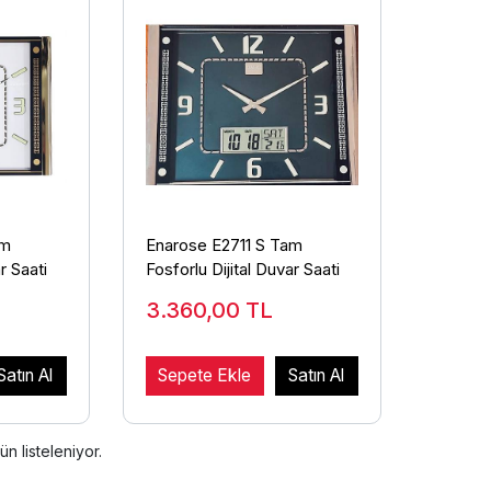
am
Enarose E2711 S Tam
r Saati
Fosforlu Dijital Duvar Saati
3.360,00
TL
Satın Al
Sepete Ekle
Satın Al
ün listeleniyor.