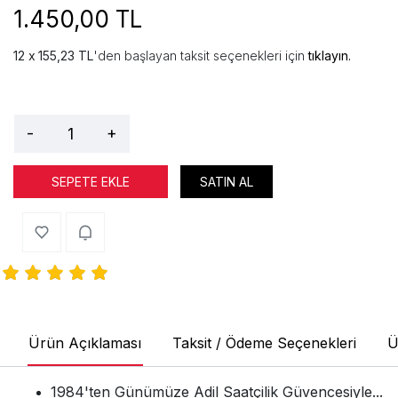
1.450,00 TL
155,23 TL
'den başlayan taksit seçenekleri için
tıklayın.
-
+
SEPETE EKLE
SATIN AL
Ürün Açıklaması
Taksit / Ödeme Seçenekleri
Ü
1984'ten Günümüze Adil Saatçilik Güvencesiyle...