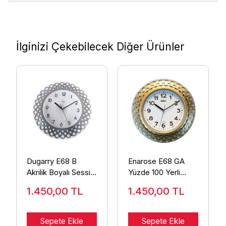
İlginizi Çekebilecek Diğer Ürünler
Dugarry E68 B
Enarose E68 GA
Akrilik Boyalı Sessiz
Yüzde 100 Yerli
Duvar Saati
Akrilik Boyalı Duvar
1.450,00
TL
1.450,00
TL
Saati
Sepete Ekle
Sepete Ekle