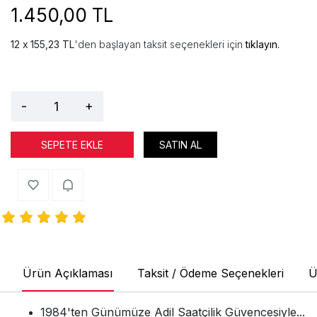
1.450,00 TL
155,23 TL
'den başlayan taksit seçenekleri için
tıklayın.
-
+
SEPETE EKLE
SATIN AL
Ürün Açıklaması
Taksit / Ödeme Seçenekleri
Ü
1984'ten Günümüze Adil Saatçilik Güvencesiyle...