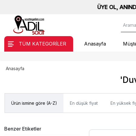
ÜYE OL, ANINDA %10 İ
TÜM KATEGORİLER
Anasayfa
Müşte
Anasayfa
'Duv
Ürün ismine göre (A-Z)
En düşük fiyat
En yüksek fi
Benzer Etiketler