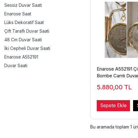
Sessiz Duvar Saati
Enarose Saat
Lüks Dekoratif Saat
Çift Taraflı Duvar Saati
48 Cm Duvar Saati
İki Cepheli Duvar Saati
Enarose A552191
Duvar Saati
Enarose A552191 Çif
Bombe Camlı Duvar
5.880,00
TL
Sepete Ekle
Bu aramada toplam
1
ürü