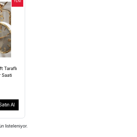
t Taraflı
 Saati
Satın Al
n listeleniyor.