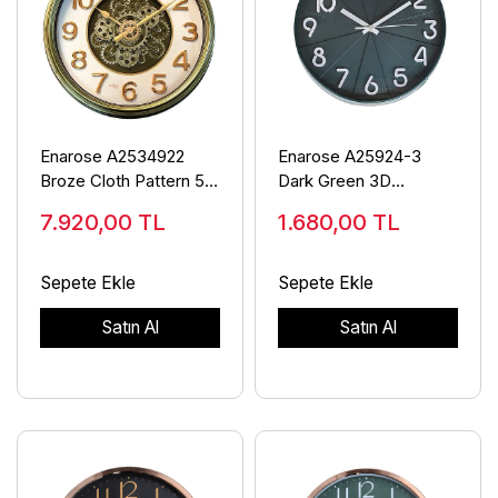
Enarose A2534922
Enarose A25924-3
Broze Cloth Pattern 53
Dark Green 3D
cm Çarklı Duvar Saati
Kabartma Rakamlı
7.920,00
TL
1.680,00
TL
Duvar Saati
Sepete Ekle
Sepete Ekle
Satın Al
Satın Al