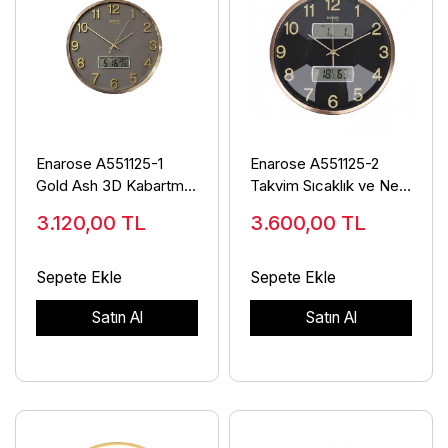
Enarose A551125-1
Enarose A551125-2
Gold Ash 3D Kabartma
Takvim Sıcaklık ve Nem
Rakamlı Duvar Saati
Göstergeli Duvar Saati
3.120,00
TL
3.600,00
TL
Sepete Ekle
Sepete Ekle
Satın Al
Satın Al