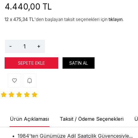
4.440,00 TL
475,34 TL
'den başlayan taksit seçenekleri için
tıklayın.
-
+
SEPETE EKLE
SATIN AL
Ürün Açıklaması
Taksit / Ödeme Seçenekleri
Ü
1984'ten Günümüze Adil Saatçilik Güvencesiyle...