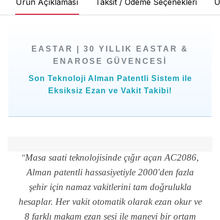
Ürün Açıklaması
Taksit / Ödeme Seçenekleri
Ü
EASTAR | 30 YILLIK EASTAR &
ENAROSE GÜVENCESI
Son Teknoloji Alman Patentli Sistem ile
Eksiksiz Ezan ve Vakit Takibi!
Masa saati teknolojisinde çığır açan AC2086,
"
Alman patentli hassasiyetiyle 2000'den fazla
şehir için namaz vakitlerini tam doğrulukla
hesaplar. Her vakit otomatik olarak ezan okur ve
8 farklı makam ezan sesi ile manevi bir ortam