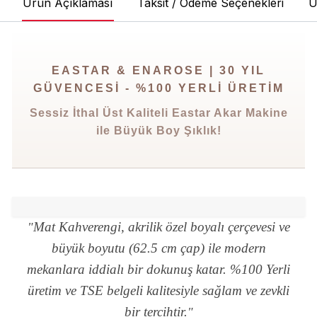
Ürün Açıklaması
Taksit / Ödeme Seçenekleri
Ü
EASTAR & ENAROSE | 30 YIL
GÜVENCESI - %100 YERLI ÜRETIM
Sessiz İthal Üst Kaliteli Eastar Akar Makine
ile Büyük Boy Şıklık!
Mat Kahverengi, akrilik özel boyalı çerçevesi ve
"
büyük boyutu (62.5 cm çap) ile modern
mekanlara iddialı bir dokunuş katar. %100 Yerli
üretim ve TSE belgeli kalitesiyle sağlam ve zevkli
bir tercihtir.
"