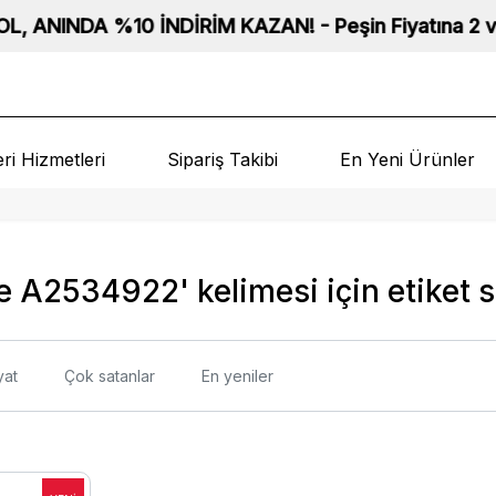
NINDA %10 İNDİRİM KAZAN! - Peşin Fiyatına 2 ve 3 Taksi
ri Hizmetleri
Sipariş Takibi
En Yeni Ürünler
e A2534922' kelimesi için etiket s
yat
Çok satanlar
En yeniler