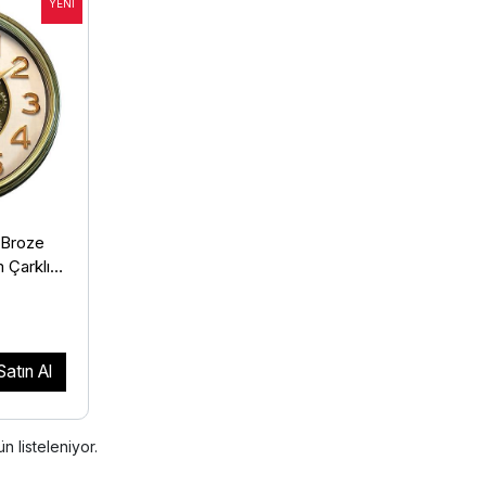
 Broze
 Çarklı
Satın Al
n listeleniyor.