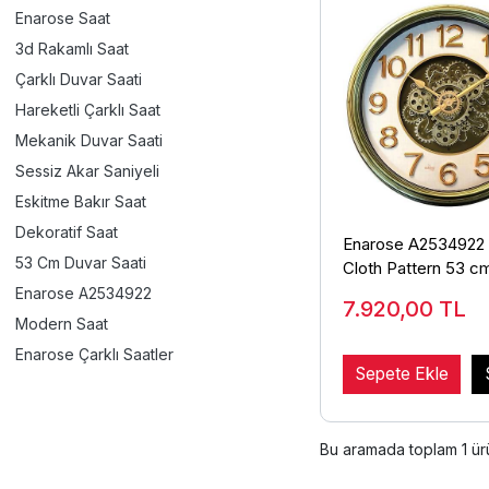
Enarose Saat
3d Rakamlı Saat
Çarklı Duvar Saati
Hareketli Çarklı Saat
Mekanik Duvar Saati
Sessiz Akar Saniyeli
Eskitme Bakır Saat
Dekoratif Saat
Enarose A2534922
53 Cm Duvar Saati
Cloth Pattern 53 cm
Duvar Saati
Enarose A2534922
7.920,00
TL
Modern Saat
Enarose Çarklı Saatler
Sepete Ekle
Bu aramada toplam
1
ürü