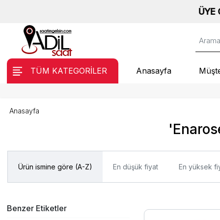
ÜYE OL, A
TÜM KATEGORİLER
Anasayfa
Müşte
Anasayfa
'Enaros
Ürün ismine göre (A-Z)
En düşük fiyat
En yüksek fi
Benzer Etiketler