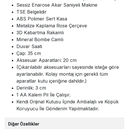
Sessiz Enarose Akar Saniyeli Makine
TSE Belgelidir
ABS Polimer Sert Kasa
Metalize Kaplama Rose Çerçeve
3D Kabartma Rakamlı
Mineral Bombe Camlı
Duvar Saati
Çap: 35 cm
Aksesuar Aparatları: 20 cm
(Çıkarılabilir aksesuarları sayesinde isteğe göre
ayarlanabilir. Kolay montaj için gerekli tüm
aparatlar kutu içeriğine dahildir.)
Derinlik: 3 cm
1 AA Kalem Pil İle Çalışır.
Kendi Orijinal Kutusu İçinde Ambalajlı ve Köpük
Koruyucu İle Gönderim Yapılmaktadır.
Diğer Özellikler