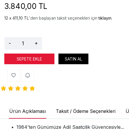
3.840,00 TL
411,10 TL
'den başlayan taksit seçenekleri için
tıklayın.
-
+
SEPETE EKLE
SATIN AL
Ürün Açıklaması
Taksit / Ödeme Seçenekleri
Ü
1984'ten Günümüze Adil Saatçilik Güvencesiyle...