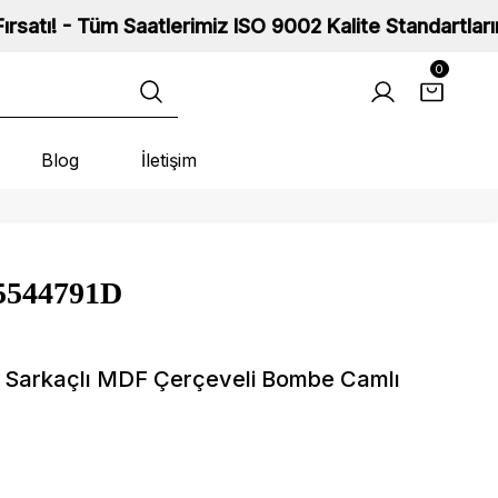
lerimiz ISO 9002 Kalite Standartlarına Sahip ve 2 Yıl 
0
Blog
İletişim
A5544791D
Sarkaçlı MDF Çerçeveli Bombe Camlı