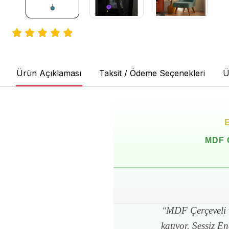
Ürün Açıklaması
Taksit / Ödeme Seçenekleri
Ü
MDF Ç
MDF Çerçeveli v
"
katıyor. Sessiz E