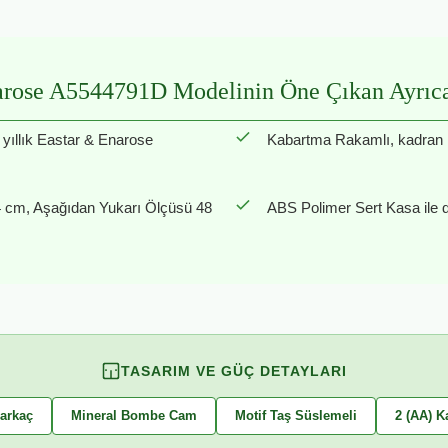
rose A5544791D Modelinin Öne Çıkan Ayrıcal
 yıllık Eastar & Enarose
Kabartma Rakamlı, kadran il
 cm, Aşağıdan Yukarı Ölçüsü 48
ABS Polimer Sert Kasa ile d
TASARIM VE GÜÇ DETAYLARI
arkaç
Mineral Bombe Cam
Motif Taş Süslemeli
2 (AA) K