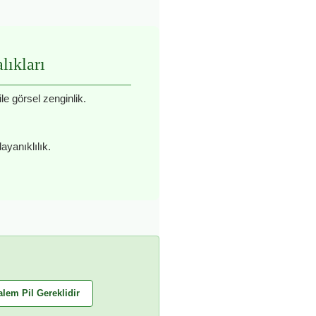
ıkları
e görsel zenginlik.
ayanıklılık.
alem Pil Gereklidir