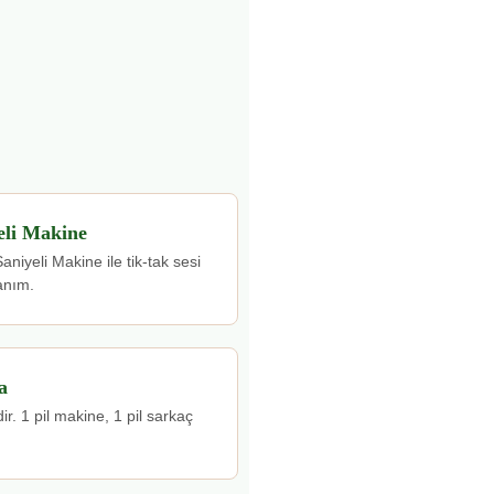
eli Makine
niyeli Makine ile tik-tak sesi
anım.
a
ir. 1 pil makine, 1 pil sarkaç