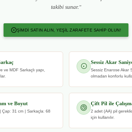
takibi sunar.
"
ŞIMDI SATIN ALIN, YEŞIL ZARAFETE SAHIP OLUN!
Sarkaç
Sessiz Akar Saniy
e ve MDF Sarkaçlı yapı,
Sessiz Enarose Akar Sa
lar.
olmadan konforlu kull
am ve Boyut
Çift Pil ile Çalışm
 Çap: 31 cm | Sarkaçla: 68
2 adet (AA) pil gereklid
için kullanılır.