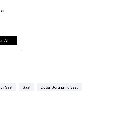
alı
ın Al
çlı Saat
Saat
Doğal Görünümlü Saat