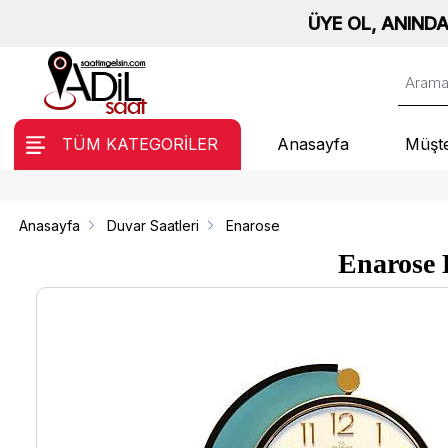
ÜYE OL, ANINDA %10 İNDİRİM KAZA
TÜM KATEGORİLER
Anasayfa
Müşte
Anasayfa
Duvar Saatleri
Enarose
Enarose 