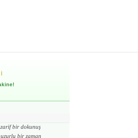
I
akine!
zarif bir dokunuş
 huzurlu bir zaman