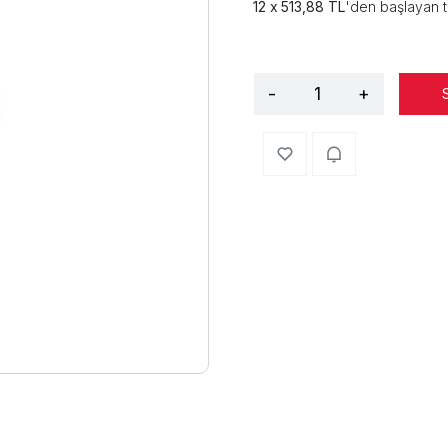
513,88 TL
'den başlayan t
-
+