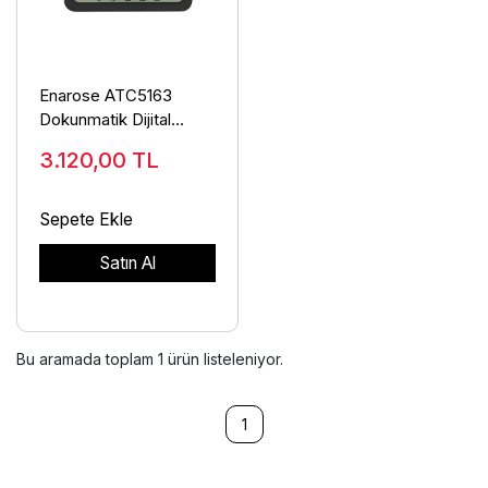
Enarose ATC5163
Dokunmatik Dijital
Masa/Duvar Saati
3.120,00
TL
Sıcaklık Nem
Sepete Ekle
Satın Al
Bu aramada toplam
1
ürün listeleniyor.
1