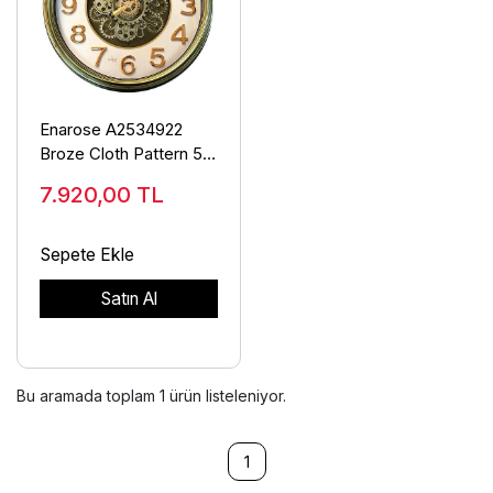
Enarose A2534922
Broze Cloth Pattern 53
cm Çarklı Duvar Saati
7.920,00
TL
Sepete Ekle
Satın Al
Bu aramada toplam
1
ürün listeleniyor.
1