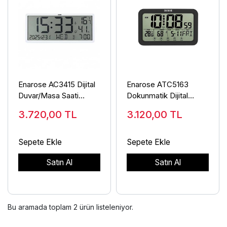
Enarose AC3415 Dijital
Enarose ATC5163
Duvar/Masa Saati
Dokunmatik Dijital
35x15 cm
Masa/Duvar Saati
3.720,00
TL
3.120,00
TL
Sıcaklık Nem
Sepete Ekle
Sepete Ekle
Satın Al
Satın Al
Bu aramada toplam
2
ürün listeleniyor.