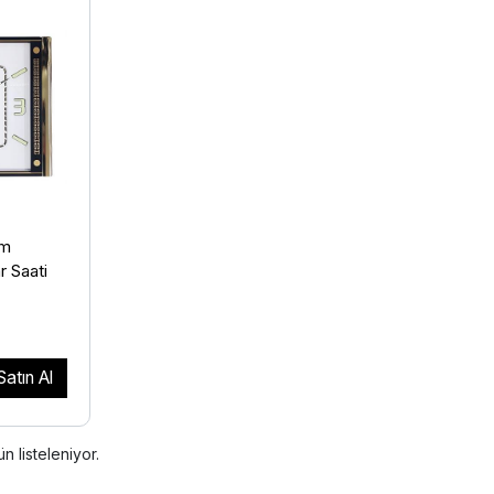
am
r Saati
Satın Al
n listeleniyor.