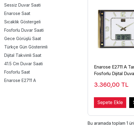
Sessiz Duvar Saati
Enarose Saat
Sıcaklık Göstergeli
Fosforlu Duvar Saati
Gece Görüşlü Saat
Türkçe Gün Gösterimli
Dijital Takvimli Saat
41.5 Cm Duvar Saati
Enarose E2711 A T
Fosforlu Saat
Fosforlu Dijital Duva
Enarose E2711 A
3.360,00
TL
Sepete Ekle
Bu aramada toplam
1
ürü