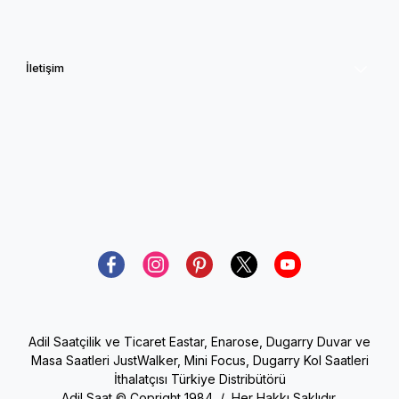
İade ve Değişim
İletişim
Mağazamız
0505 764 97 08
info@saatimgelsin.com
Bize Ulaşın
Adil Saatçilik ve Ticaret Eastar, Enarose, Dugarry Duvar ve
Masa Saatleri JustWalker, Mini Focus, Dugarry Kol Saatleri
İthalatçısı Türkiye Distribütörü
Adil Saat © Copright 1984 / Her Hakkı Saklıdır.