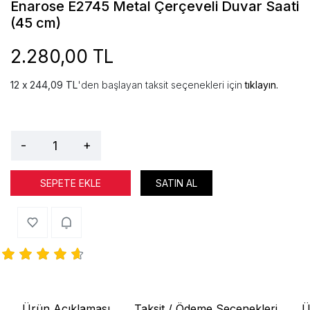
Enarose E2745 Metal Çerçeveli Duvar Saati
(45 cm)
2.280,00 TL
244,09 TL
'den başlayan taksit seçenekleri için
tıklayın.
-
+
SEPETE EKLE
SATIN AL
Ürün Açıklaması
Taksit / Ödeme Seçenekleri
Ü