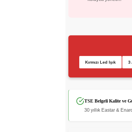
Kırmızı Led Işık
3 
TSE Belgeli Kalite ve 
30 yıllık Eastar & Enar