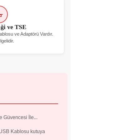
iği ve TSE
Kablosu ve Adaptörü Vardır.
gelidir.
e Güvencesi İle...
r (USB Kablosu kutuya