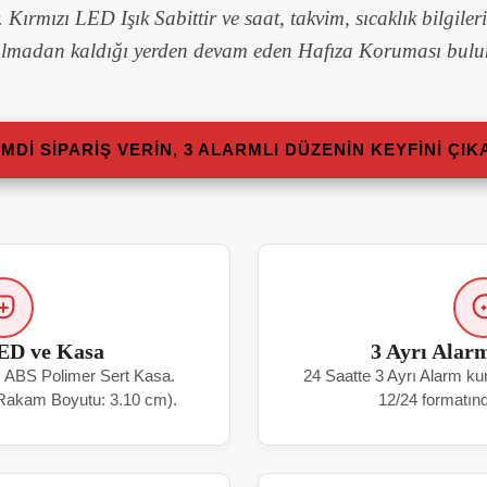
 Kırmızı LED Işık Sabittir ve saat, takvim, sıcaklık bilgileri
lmadan kaldığı yerden devam eden Hafıza Koruması bulu
IMDI SIPARIŞ VERIN, 3 ALARMLI DÜZENIN KEYFINI ÇIK
ED ve Kasa
3 Ayrı Ala
r. ABS Polimer Sert Kasa.
24 Saatte 3 Ayrı Alarm kur
(Rakam Boyutu: 3.10 cm).
12/24 formatınd