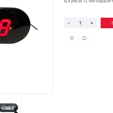
205,55 TL
'den başlayan t
-
+