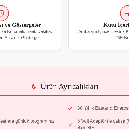
ı ve Göstergeler
Kutu İçer
fıza Korumalı. Saat, Dakika,
Ambalajın İçinde Elektrik 
e Sıcaklık Göstergeli.
TSE Bel
Ürün Ayrıcalıkları
30 Yıllık Eastar & Enaros
esinde günlük programınızı
5 Volt Adaptör ile çalışı
dahildir).