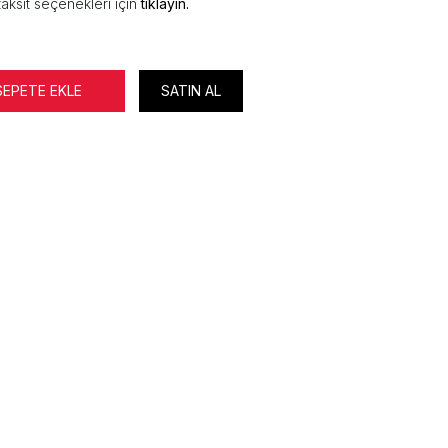
aksit seçenekleri için
tıklayın.
SEPETE EKLE
SATIN AL