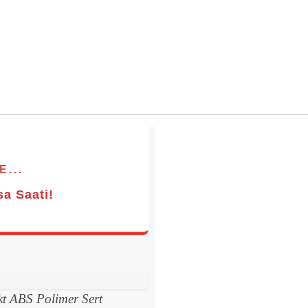
...
sa Saati!
kt ABS Polimer Sert