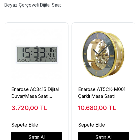
Beyaz Çerçeveli Dijital Saat
Enarose AC3415 Dijital
Enarose AT5CK-M001
Duvar/Masa Saati
Çarklı Masa Saati
35x15 cm
3.720,00
TL
10.680,00
TL
Sepete Ekle
Sepete Ekle
Satın Al
Satın Al