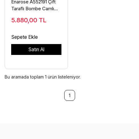
Enarose A552191 Çift
Taraflı Bombe Camlı
Duvar Saati
5.880,00
TL
Sepete Ekle
Satın Al
Bu aramada toplam
1
ürün listeleniyor.
1