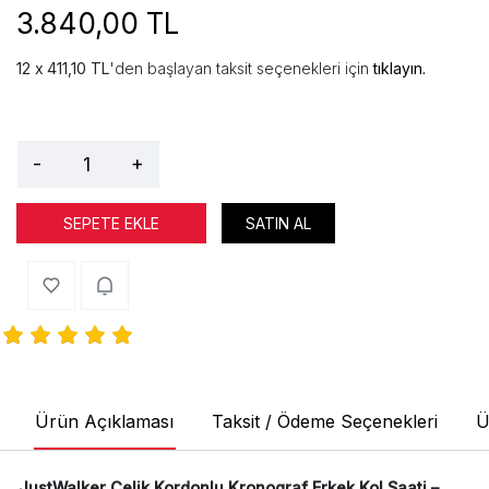
3.840,00 TL
411,10 TL
'den başlayan taksit seçenekleri için
tıklayın.
-
+
SEPETE EKLE
SATIN AL
Ürün Açıklaması
Taksit / Ödeme Seçenekleri
Ü
JustWalker Çelik Kordonlu Kronograf Erkek Kol Saati –