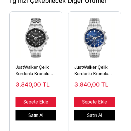
İlginizi Çekebilecek Diğer Ürünler
JustWalker Çelik
JustWalker Çelik
Kordonlu Kronolu
Kordonlu Kronolu
Erkek Kol Saati
Erkek Kol Saati
3.840,00
TL
3.840,00
TL
J01W705 SB
J01W705 SL
Sepete Ekle
Sepete Ekle
Satın Al
Satın Al