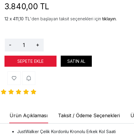
3.840,00 TL
411,10 TL
'den başlayan taksit seçenekleri için
tıklayın.
-
+
SEPETE EKLE
SATIN AL
Ürün Açıklaması
Taksit / Ödeme Seçenekleri
Ü
JustWalker Çelik Kordonlu Kronolu Erkek Kol Saati