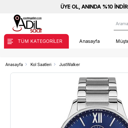
ÜYE OL, ANINDA %10 İNDİRİM KAZAN! - Pe
TÜM KATEGORİLER
Anasayfa
Müşte
Anasayfa
Kol Saatleri
JustWalker