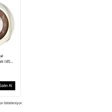
al
ti (45
Satın Al
n listeleniyor.