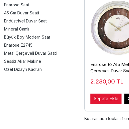
Enarose Saat
45 Cm Duvar Saati
Endüstriyel Duvar Saati
Mineral Camlı
Büyük Boy Modern Saat
Enarose E2745
Metal Çerçeveli Duvar Saati
Sessiz Akar Makine
Enarose E2745 Met
Özel Dizayn Kadran
Çerçeveli Duvar Saa
cm)
2.280,00
TL
Sepete Ekle
Bu aramada toplam
1
ürü