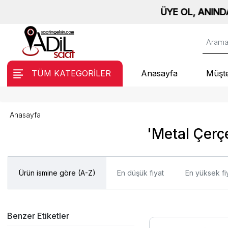
ÜYE OL, ANINDA %10 İ
TÜM KATEGORİLER
Anasayfa
Müşte
Anasayfa
'Metal Çerçe
Ürün ismine göre (A-Z)
En düşük fiyat
En yüksek fi
Benzer Etiketler