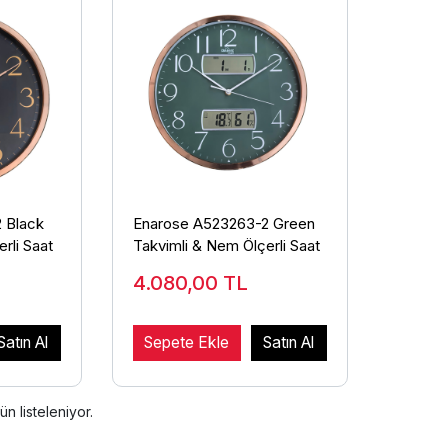
 Black
Enarose A523263-2 Green
rli Saat
Takvimli & Nem Ölçerli Saat
4.080,00
TL
Satın Al
Sepete Ekle
Satın Al
ün listeleniyor.