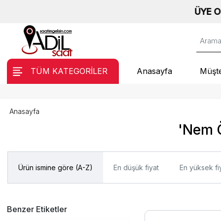
ÜYE OL, ANI
TÜM KATEGORİLER
Anasayfa
Müşte
Anasayfa
'Nem Ö
Ürün ismine göre (A-Z)
En düşük fiyat
En yüksek fi
Benzer Etiketler