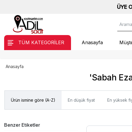
ÜYE OL, AN
TÜM KATEGORİLER
Anasayfa
Müşte
Anasayfa
'Sabah Eza
Ürün ismine göre (A-Z)
En düşük fiyat
En yüksek fi
Benzer Etiketler