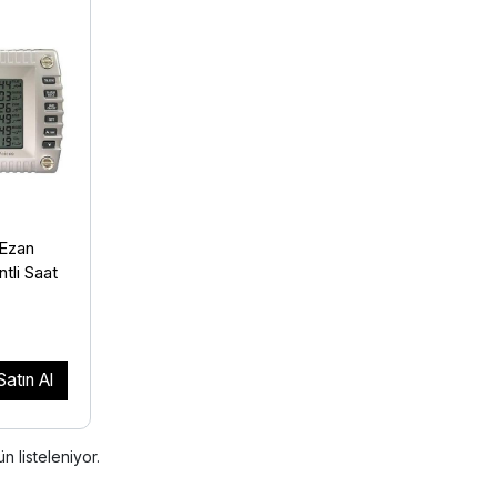
 Ezan
tli Saat
Satın Al
n listeleniyor.