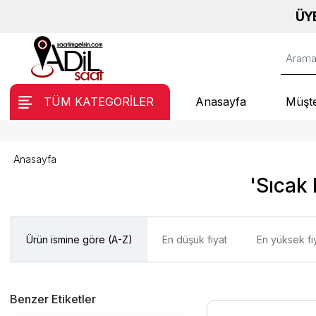
ÜYE OL,
TÜM KATEGORİLER
Anasayfa
Müşte
Anasayfa
'Sıcak 
Ürün ismine göre (A-Z)
En düşük fiyat
En yüksek fi
Benzer Etiketler