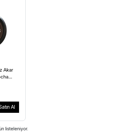
z Akar
ocha
Satın Al
n listeleniyor.