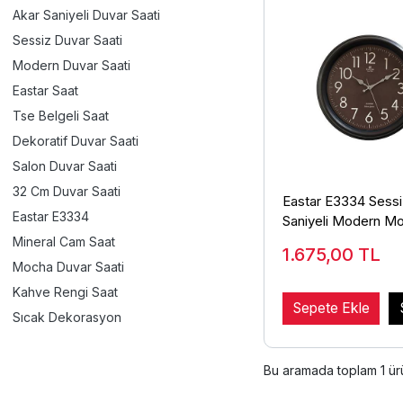
Akar Saniyeli Duvar Saati
Sessiz Duvar Saati
Modern Duvar Saati
Eastar Saat
Tse Belgeli Saat
Dekoratif Duvar Saati
Salon Duvar Saati
32 Cm Duvar Saati
Eastar E3334 Sessi
Eastar E3334
Saniyeli Modern M
Duvar Saati
Mineral Cam Saat
1.675,00
TL
Mocha Duvar Saati
Kahve Rengi Saat
Sepete Ekle
Sıcak Dekorasyon
Bu aramada toplam
1
ürü