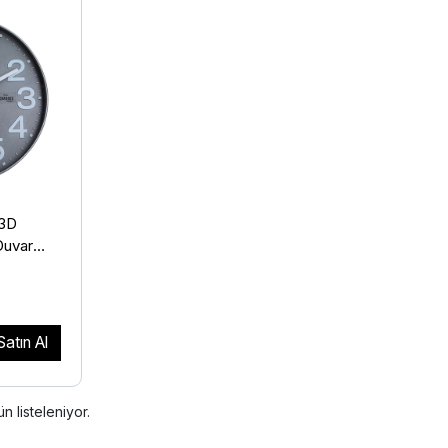
 3D
Duvar
Satın Al
n listeleniyor.