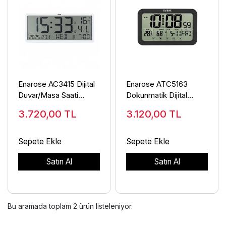
Enarose AC3415 Dijital
Enarose ATC5163
Duvar/Masa Saati
Dokunmatik Dijital
35x15 cm
Masa/Duvar Saati
3.720,00
TL
3.120,00
TL
Sıcaklık Nem
Sepete Ekle
Sepete Ekle
Satın Al
Satın Al
Bu aramada toplam
2
ürün listeleniyor.