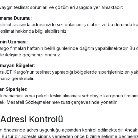
 yaygın teslimat sorunları ve çözümleri aşağıda yer almaktadır:
amama Durumu:
slimat sırasında adresinizde sizi bulamamış olabilir ve bu durumda kargo
eslimat hakkında bilgi alabilirsiniz.
inin Uzaması:
rgo firmaları haftanın belirli günlerinde dağıtım yapabilmektedir. Bu d
le iletişime geçmenizi öneririz.
amayan Bölgeler:
iJET Kargo’nun teslimat yapmadığı bölgelerde siparişleriniz en yakın 
anız gerekebilir.
n Siparişler:
bulunamaması veya paketi teslim almaması sebebiyle kargonun firmam
teki Mesafeli Sözleşmeler mevzuatı çerçevesinde yönetilir.
 Adresi Kontrolü
im öncesinde adres uygunluğu açısından kontrol edilmektedir. Ancak 
 Bu tür bir adresle sipariş vermeden önce bizimle iletişime geçmenizi