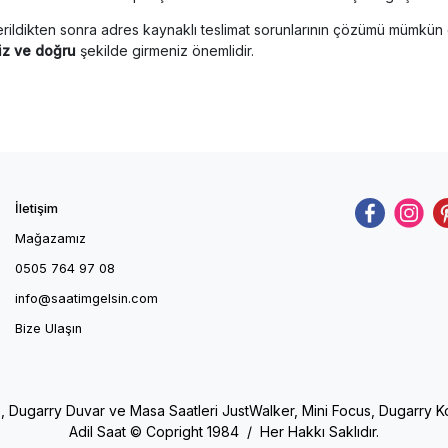
rildikten sonra adres kaynaklı teslimat sorunlarının çözümü mümkün 
iz ve doğru
şekilde girmeniz önemlidir.
İletişim
Mağazamız
0505 764 97 08
info@saatimgelsin.com
Bize Ulaşın
e, Dugarry Duvar ve Masa Saatleri JustWalker, Mini Focus, Dugarry Kol 
Adil Saat © Copright 1984 / Her Hakkı Saklıdır.