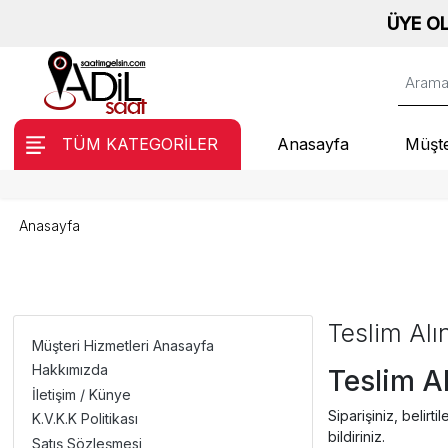
ÜYE OL, ANIN
TÜM KATEGORİLER
Anasayfa
Müşte
Anasayfa
Teslim Alı
Müşteri Hizmetleri Anasayfa
Hakkımızda
Teslim A
İletişim / Künye
Siparişiniz, belirt
K.V.K.K Politikası
bildiriniz.
Satış Sözleşmesi