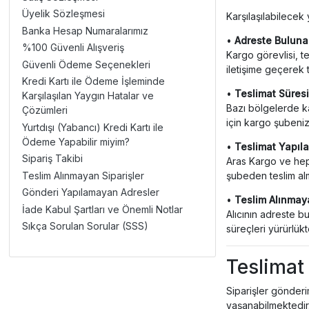
Üyelik Sözleşmesi
Karşılaşılabilecek
Banka Hesap Numaralarımız
•
Adreste Bulun
%100 Güvenli Alışveriş
Kargo görevlisi, te
Güvenli Ödeme Seçenekleri
iletişime geçerek t
Kredi Kartı ile Ödeme İşleminde
•
Teslimat Süres
Karşılaşılan Yaygın Hatalar ve
Bazı bölgelerde ka
Çözümleri
için kargo şubeniz
Yurtdışı (Yabancı) Kredi Kartı ile
Ödeme Yapabilir miyim?
•
Teslimat Yapıl
Sipariş Takibi
Aras Kargo ve heps
şubeden teslim alm
Teslim Alınmayan Siparişler
Gönderi Yapılamayan Adresler
•
Teslim Alınmaya
İade Kabul Şartları ve Önemli Notlar
Alıcının adreste 
Sıkça Sorulan Sorular (SSS)
süreçleri yürürlük
Teslimat
Siparişler gönder
yaşanabilmektedir.