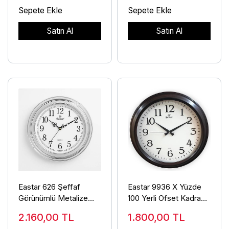
Sepete Ekle
Sepete Ekle
Satın Al
Satın Al
Eastar 626 Şeffaf
Eastar 9936 X Yüzde
Görünümlü Metalize
100 Yerli Ofset Kadranlı
Sessiz Duvar Saati
Duvar Saati
2.160,00
TL
1.800,00
TL